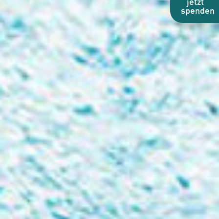
jetzt
spenden
kreativ
denken.