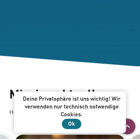
Mission aktuell.
Deine Privatsphäre ist uns wichtig! Wir
verwenden nur technisch notwendige
Hier siehst du aktuelle Infos und Beiträge.
Cookies.
Ok