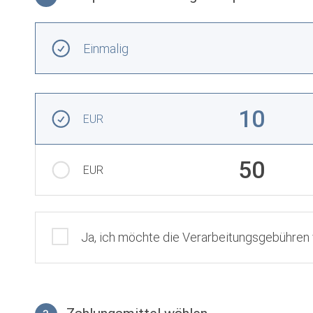
Frequenz und Betrag der Spende wählen
Wiederkehrende Intervalle
Einmalig
Betrag auswählen
10
EUR
50
EUR
Gebührenübernahme
Ja, ich möchte die Verarbeitungsgebühren